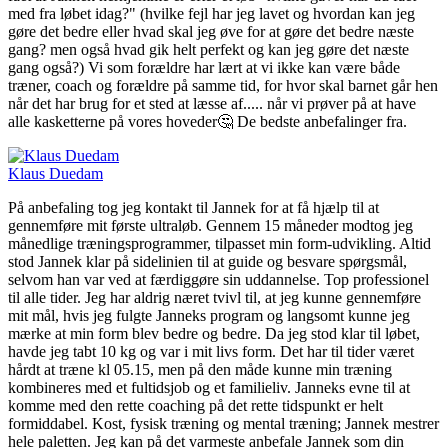
med fra løbet idag?" (hvilke fejl har jeg lavet og hvordan kan jeg
gøre det bedre eller hvad skal jeg øve for at gøre det bedre næste
gang? men også hvad gik helt perfekt og kan jeg gøre det næste
gang også?) Vi som forældre har lært at vi ikke kan være både
træner, coach og forældre på samme tid, for hvor skal barnet går hen
når det har brug for et sted at læsse af..... når vi prøver på at have
alle kasketterne på vores hoveder🤔 De bedste anbefalinger fra.
Klaus Duedam
På anbefaling tog jeg kontakt til Jannek for at få hjælp til at
gennemføre mit første ultraløb. Gennem 15 måneder modtog jeg
månedlige træningsprogrammer, tilpasset min form-udvikling. Altid
stod Jannek klar på sidelinien til at guide og besvare spørgsmål,
selvom han var ved at færdiggøre sin uddannelse. Top professionel
til alle tider. Jeg har aldrig næret tvivl til, at jeg kunne gennemføre
mit mål, hvis jeg fulgte Janneks program og langsomt kunne jeg
mærke at min form blev bedre og bedre. Da jeg stod klar til løbet,
havde jeg tabt 10 kg og var i mit livs form. Det har til tider været
hårdt at træne kl 05.15, men på den måde kunne min træning
kombineres med et fultidsjob og et familieliv. Janneks evne til at
komme med den rette coaching på det rette tidspunkt er helt
formiddabel. Kost, fysisk træning og mental træning; Jannek mestrer
hele paletten. Jeg kan på det varmeste anbefale Jannek som din