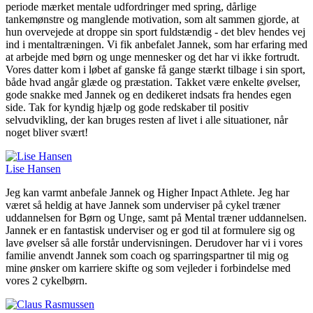
periode mærket mentale udfordringer med spring, dårlige
tankemønstre og manglende motivation, som alt sammen gjorde, at
hun overvejede at droppe sin sport fuldstændig - det blev hendes vej
ind i mentaltræningen. Vi fik anbefalet Jannek, som har erfaring med
at arbejde med børn og unge mennesker og det har vi ikke fortrudt.
Vores datter kom i løbet af ganske få gange stærkt tilbage i sin sport,
både hvad angår glæde og præstation. Takket være enkelte øvelser,
gode snakke med Jannek og en dedikeret indsats fra hendes egen
side. Tak for kyndig hjælp og gode redskaber til positiv
selvudvikling, der kan bruges resten af livet i alle situationer, når
noget bliver svært!
Lise Hansen
Jeg kan varmt anbefale Jannek og Higher Inpact Athlete. Jeg har
været så heldig at have Jannek som underviser på cykel træner
uddannelsen for Børn og Unge, samt på Mental træner uddannelsen.
Jannek er en fantastisk underviser og er god til at formulere sig og
lave øvelser så alle forstår undervisningen. Derudover har vi i vores
familie anvendt Jannek som coach og sparringspartner til mig og
mine ønsker om karriere skifte og som vejleder i forbindelse med
vores 2 cykelbørn.