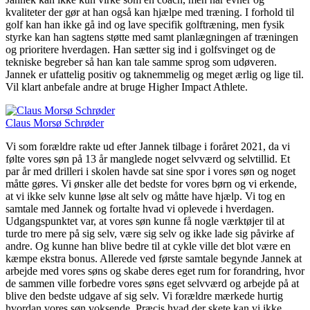
kvaliteter der gør at han også kan hjælpe med træning. I forhold til
golf kan han ikke gå ind og lave specifik golftræning, men fysik
styrke kan han sagtens støtte med samt planlægningen af træningen
og prioritere hverdagen. Han sætter sig ind i golfsvinget og de
tekniske begreber så han kan tale samme sprog som udøveren.
Jannek er ufattelig positiv og taknemmelig og meget ærlig og lige til.
Vil klart anbefale andre at bruge Higher Impact Athlete.
Claus Morsø Schrøder
Vi som forældre rakte ud efter Jannek tilbage i foråret 2021, da vi
følte vores søn på 13 år manglede noget selvværd og selvtillid. Et
par år med drilleri i skolen havde sat sine spor i vores søn og noget
måtte gøres. Vi ønsker alle det bedste for vores børn og vi erkende,
at vi ikke selv kunne løse alt selv og måtte have hjælp. Vi tog en
samtale med Jannek og fortalte hvad vi oplevede i hverdagen.
Udgangspunktet var, at vores søn kunne få nogle værktøjer til at
turde tro mere på sig selv, være sig selv og ikke lade sig påvirke af
andre. Og kunne han blive bedre til at cykle ville det blot være en
kæmpe ekstra bonus. Allerede ved første samtale begynde Jannek at
arbejde med vores søns og skabe deres eget rum for forandring, hvor
de sammen ville forbedre vores søns eget selvværd og arbejde på at
blive den bedste udgave af sig selv. Vi forældre mærkede hurtig
hvordan vores søn voksende. Præcis hvad der skete kan vi ikke