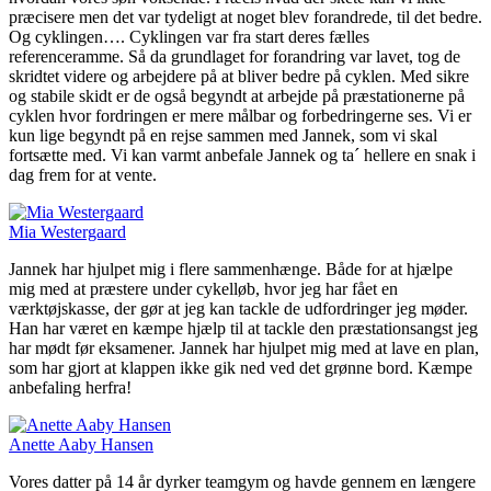
præcisere men det var tydeligt at noget blev forandrede, til det bedre.
Og cyklingen…. Cyklingen var fra start deres fælles
referenceramme. Så da grundlaget for forandring var lavet, tog de
skridtet videre og arbejdere på at bliver bedre på cyklen. Med sikre
og stabile skidt er de også begyndt at arbejde på præstationerne på
cyklen hvor fordringen er mere målbar og forbedringerne ses. Vi er
kun lige begyndt på en rejse sammen med Jannek, som vi skal
fortsætte med. Vi kan varmt anbefale Jannek og ta´ hellere en snak i
dag frem for at vente.
Mia Westergaard
Jannek har hjulpet mig i flere sammenhænge. Både for at hjælpe
mig med at præstere under cykelløb, hvor jeg har fået en
værktøjskasse, der gør at jeg kan tackle de udfordringer jeg møder.
Han har været en kæmpe hjælp til at tackle den præstationsangst jeg
har mødt før eksamener. Jannek har hjulpet mig med at lave en plan,
som har gjort at klappen ikke gik ned ved det grønne bord. Kæmpe
anbefaling herfra!
Anette Aaby Hansen
Vores datter på 14 år dyrker teamgym og havde gennem en længere