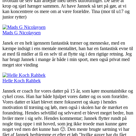
hvordan de selv kan arbejde med deres udfordringer. De lære at
krop og sjæl hænger sammen. At have Jannek så tæt på gør, at vi
kan koncentrere os mere om at være forældre. Tina (mor til u17 og
junior rytter)
Mads G Nicolaysen
Janek er en helt igennem fantastisk træner og menneske, med en
kæmpe indsigt i ens mentale mentalitet, han har en fantastisk evne til
at med få midler at få en selv til at flytte sig i den rigtige retning. Jeg
har brugt Jannek i mange år både i min sport, men også privat med
meget stor vinding
Helle Koch Rahbek
Jannek er coach for vores datter på 15 år, som køre mountainbike og
cykel cross. Han har både hjulpet vores datter og os som forældre.
Vores datter er klart blevet mere fokuseret og skarp i hendes
motivation til træning og løb, men også i skolen har de mærket en
forandring. Hendes selvtillid og selvværd er blevet meget bedre, hun
hviler mere i sig selv. Hendes kommentar; Jannek flytter rundt på
nogle ting oppe i mit hoved, som jeg ikke troede man kunne gøre
noget ved men det kunne han 🙂. Den meste brugte sætning vi har
fået af Jannek herhjemme er efter et løb "hvilke gaver har du fået