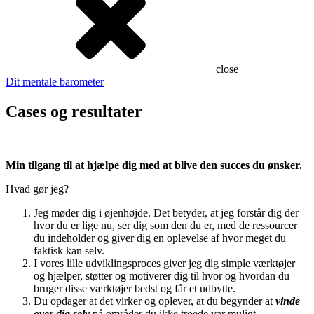
close
Dit mentale barometer
Cases og resultater
Min tilgang til at hjælpe dig med at blive den succes du ønsker.
Hvad gør jeg?
Jeg møder dig i øjenhøjde. Det betyder, at jeg forstår dig der
hvor du er lige nu, ser dig som den du er, med de ressourcer
du indeholder og giver dig en oplevelse af hvor meget du
faktisk kan selv.
I vores lille udviklingsproces giver jeg dig simple værktøjer
og hjælper, støtter og motiverer dig til hvor og hvordan du
bruger disse værktøjer bedst og får et udbytte.
Du opdager at det virker og oplever, at du begynder at
vinde
over dig selv
på områder du ikke troede var muligt.