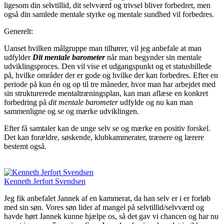
ligesom din selvtillid, dit selvværd og trivsel bliver forbedret, men
også din samlede mentale styrke og mentale sundhed vil forbedres.
Generelt:
Uanset hvilken målgruppe man tilhører, vil jeg anbefale at man
udfylder
Dit mentale barometer
når man begynder sin mentale
udviklingsproces. Den vil vise et udgangspunkt og et statusbillede
på, hvilke områder der er gode og hvilke der kan forbedres. Efter en
periode på kun én og op til tre måneder, hvor man har arbejdet med
sin strukturerede mentaltræningsplan, kan man aflæse en konkret
forbedring på
dit mentale barometer
udfylde og nu kan man
sammenligne og se og mærke udviklingen.
Efter få samtaler kan de unge selv se og mærke en positiv forskel.
Det kan forældre, søskende, klubkammerater, trænere og lærere
bestemt også.
Kenneth Jerfort Svendsen
Jeg fik anbefalet Jannek af en kammerat, da han selv er i er forløb
med sin søn. Vores søn lider af mangel på selvtillid/selvværd og
havde hørt Jannek kunne hjælpe os, så det gav vi chancen og har nu