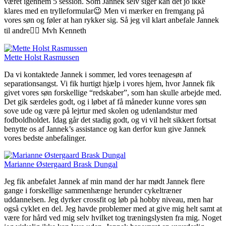
været igennem 5 session. Som Jannek selv siger kan det jo ikke
klares med en trylleformular😉 Men vi mærker en fremgang på
vores søn og føler at han rykker sig. Så jeg vil klart anbefale Jannek
til andre👍🏼 Mvh Kenneth
Mette Holst Rasmussen
Da vi kontaktede Jannek i sommer, led vores teenagesøn af
separationsangst. Vi fik hurtigt hjælp i vores hjem, hvor Jannek fik
givet vores søn forskellige “redskaber”, som han skulle arbejde med.
Det gik særdeles godt, og i løbet af få måneder kunne vores søn
sove ude og være på lejrtur med skolen og udenlandstur med
fodboldholdet. Idag går det stadig godt, og vi vil helt sikkert fortsat
benytte os af Jannek’s assistance og kan derfor kun give Jannek
vores bedste anbefalinger.
Marianne Østergaard Brask Dungal
Jeg fik anbefalet Jannek af min mand der har mødt Jannek flere
gange i forskellige sammenhænge herunder cykeltræner
uddannelsen. Jeg dyrker crossfit og løb på hobby niveau, men har
også cyklet en del. Jeg havde problemer med at give mig helt samt at
være for hård ved mig selv hvilket tog træningslysten fra mig. Noget