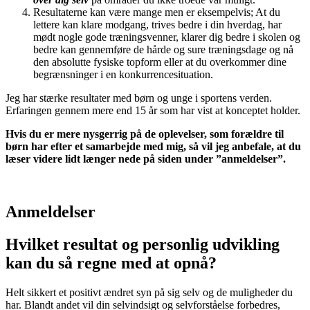
Resultaterne kan være mange men er eksempelvis; At du
lettere kan klare modgang, trives bedre i din hverdag, har
mødt nogle gode træningsvenner, klarer dig bedre i skolen og
bedre kan gennemføre de hårde og sure træningsdage og nå
den absolutte fysiske topform eller at du overkommer dine
begrænsninger i en konkurrencesituation.
Jeg har stærke resultater med børn og unge i sportens verden.
Erfaringen gennem mere end 15 år som har vist at konceptet holder.
Hvis du er mere nysgerrig på de oplevelser, som forældre til
børn har efter et samarbejde med mig, så vil jeg anbefale, at du
læser videre lidt længer nede på siden under ”anmeldelser”.
Anmeldelser
Hvilket resultat og personlig udvikling
kan du så regne med at opnå?
Helt sikkert et positivt ændret syn på sig selv og de muligheder du
har. Blandt andet vil din selvindsigt og selvforståelse forbedres,