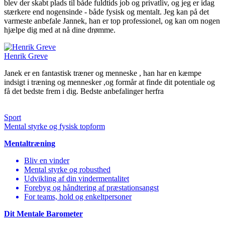
blev der skabt plads til både fuldtids job og privatliv, og jeg er idag
stærkere end nogensinde - både fysisk og mentalt. Jeg kan på det
varmeste anbefale Jannek, han er top professionel, og kan om nogen
hjælpe dig med at nå dine drømme.
Henrik Greve
Janek er en fantastisk træner og menneske , han har en kæmpe
indsigt i træning og mennesker ,og formår at finde dit potentiale og
få det bedste frem i dig. Bedste anbefalinger herfra
Sport
Mental styrke og fysisk topform
Mentaltræning
Bliv en vinder
Mental styrke og robusthed
Udvikling af din vindermentalitet
Forebyg og håndtering af præstationsangst
For teams, hold og enkeltpersoner
Dit Mentale Barometer