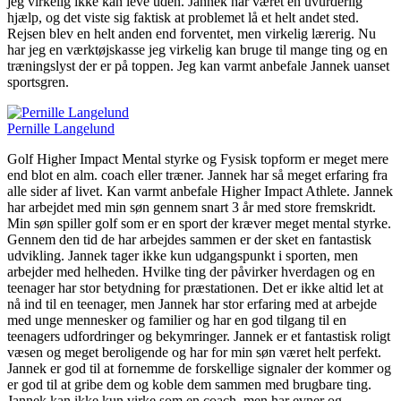
jeg virkelig ikke kan leve uden. Jannek har været en uvurderlig
hjælp, og det viste sig faktisk at problemet lå et helt andet sted.
Rejsen blev en helt anden end forventet, men virkelig lærerig. Nu
har jeg en værktøjskasse jeg virkelig kan bruge til mange ting og en
træningslyst der er på toppen. Jeg kan varmt anbefale Jannek uanset
sportsgren.
Pernille Langelund
Golf Higher Impact Mental styrke og Fysisk topform er meget mere
end blot en alm. coach eller træner. Jannek har så meget erfaring fra
alle sider af livet. Kan varmt anbefale Higher Impact Athlete. Jannek
har arbejdet med min søn gennem snart 3 år med store fremskridt.
Min søn spiller golf som er en sport der kræver meget mental styrke.
Gennem den tid de har arbejdes sammen er der sket en fantastisk
udvikling. Jannek tager ikke kun udgangspunkt i sporten, men
arbejder med helheden. Hvilke ting der påvirker hverdagen og en
teenager har stor betydning for præstationen. Det er ikke altid let at
nå ind til en teenager, men Jannek har stor erfaring med at arbejde
med unge mennesker og familier og har en god tilgang til en
teenagers udfordringer og bekymringer. Jannek er et fantastisk roligt
væsen og meget beroligende og har for min søn været helt perfekt.
Jannek er god til at fornemme de forskellige signaler der kommer og
er god til at gribe dem og koble dem sammen med brugbare ting.
Jannek kan ikke kun virke som en coach, men har evner og