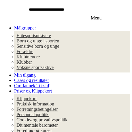
Menu
Målgrupper
Elitesportsudøvere
Børn og unge i sporten
Sensitive børn og unge
Forældre
Klubtrænere
Klubber
Voksne sportsaktive
Min tilgang
Cases og resultater
Om Jannek Tetzlaf
Priser og Klippekort
Klippekort
Praktisk information
Forretningsbetingelser
Persondatapolitik
Cookie- og privatlivspolitik
Dit mentale barometer
Foredrag og kurser