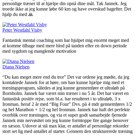
personlige træner til at hjælpe din opnå dine mål. Tak Jannek. Jeg
troede ikke at jeg kunne løbe 60 km og have overskud bagefter. Det
hjalp du med 🙏
Peter Westfahl Visby
Fantastisk mental coaching som har hjulpet mig enormt meget med
at komme tilbage med mere blod på tanden efter en down periode
med sygdom og manglende motivation
Diana Nielsen
“Du kan meget mere end du tror” Det var ordene jeg mødte, da jeg
kontaktede Jannek for at høre, om han kunne hjælpe mig med et
træningsprogram, således at jeg kunne gennemføre et ultraløb på
Bornholm. Jannek har været min træner i nu 5 år. Det har været en
fantastisk positiv rejse, som bl.a. har resulteret i to ultraløb, 3 x
Ironman, heraf 2 år med “Big Four” Dvs. på 4 mdr gennemføres 1/2
og hel Marathon + 1/2 og hel Ironman. Jannek har haft det perfekte
overblik over træningen, og via et super godt samarbejde fjernede
Jannek min nervøsitet om jeg kunne formtoppe fire gange henover
en sæson. Udover at stå max klar, er antallet af personlige rekorder
stort set lig med antallet af starter. Gennem den strukturerede træning