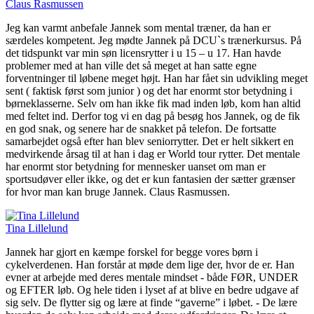
Claus Rasmussen
Jeg kan varmt anbefale Jannek som mental træner, da han er
særdeles kompetent. Jeg mødte Jannek på DCU`s trænerkursus. På
det tidspunkt var min søn licensrytter i u 15 – u 17. Han havde
problemer med at han ville det så meget at han satte egne
forventninger til løbene meget højt. Han har fået sin udvikling meget
sent ( faktisk først som junior ) og det har enormt stor betydning i
børneklasserne. Selv om han ikke fik mad inden løb, kom han altid
med feltet ind. Derfor tog vi en dag på besøg hos Jannek, og de fik
en god snak, og senere har de snakket på telefon. De fortsatte
samarbejdet også efter han blev seniorrytter. Det er helt sikkert en
medvirkende årsag til at han i dag er World tour rytter. Det mentale
har enormt stor betydning for mennesker uanset om man er
sportsudøver eller ikke, og det er kun fantasien der sætter grænser
for hvor man kan bruge Jannek. Claus Rasmussen.
Tina Lillelund
Jannek har gjort en kæmpe forskel for begge vores børn i
cykelverdenen. Han forstår at møde dem lige der, hvor de er. Han
evner at arbejde med deres mentale mindset - både FØR, UNDER
og EFTER løb. Og hele tiden i lyset af at blive en bedre udgave af
sig selv. De flytter sig og lære at finde “gaverne” i løbet. - De lære