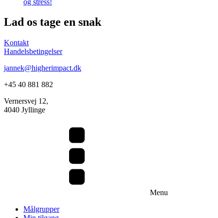
og stress!
Lad os tage en snak
Kontakt
Handelsbetingelser
jannek@higherimpact.dk
+45 40 881 882
Vernersvej 12,
4040 Jyllinge
Menu
Målgrupper
Min tilgang