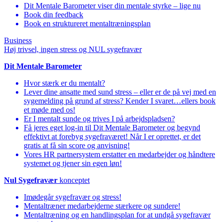
Dit Mentale Barometer viser din mentale styrke – lige nu
Book din feedback
Book en struktureret mentaltræningsplan
Business
Høj trivsel, ingen stress og NUL sygefravær
Dit Mentale Barometer
Hvor stærk er du mentalt?
Lever dine ansatte med sund stress – eller er de på vej med en
sygemelding på grund af stress? Kender I svaret…ellers book
et møde med os!
Er I mentalt sunde og trives I på arbejdspladsen?
Få jeres eget log-in til Dit Mentale Barometer og begynd
effektivt at forebyg sygefraværet! Når I er oprettet, er det
gratis at få sin score og anvisning!
Vores HR partnersystem erstatter en medarbejder og håndtere
systemet og tjener sin egen løn!
Nul Sygefravær
konceptet
Imødegår sygefravær og stress!
Mentaltræner medarbejderne stærkere og sundere!
Mentaltræning og en handlingsplan for at undgå sygefravær