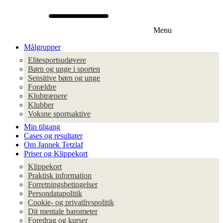
Menu
Målgrupper
Elitesportsudøvere
Børn og unge i sporten
Sensitive børn og unge
Forældre
Klubtrænere
Klubber
Voksne sportsaktive
Min tilgang
Cases og resultater
Om Jannek Tetzlaf
Priser og Klippekort
Klippekort
Praktisk information
Forretningsbetingelser
Persondatapolitik
Cookie- og privatlivspolitik
Dit mentale barometer
Foredrag og kurser