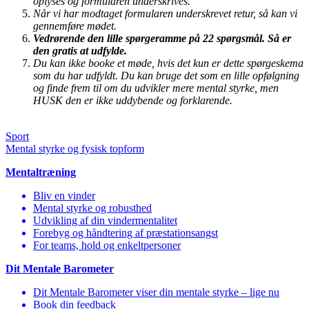
oplyses og formularen underskrives.
Når vi har modtaget formularen underskrevet retur, så kan vi
gennemføre mødet.
Vedrørende den
lille spørgeramme på 22 spørgsmål. Så er
den gratis at udfylde.
Du kan ikke booke et møde, hvis det kun er dette spørgeskema
som du har udfyldt. Du kan bruge det som en lille opfølgning
og finde frem til om du udvikler mere mental styrke, men
HUSK den er ikke uddybende og forklarende.
Sport
Mental styrke og fysisk topform
Mentaltræning
Bliv en vinder
Mental styrke og robusthed
Udvikling af din vindermentalitet
Forebyg og håndtering af præstationsangst
For teams, hold og enkeltpersoner
Dit Mentale Barometer
Dit Mentale Barometer viser din mentale styrke – lige nu
Book din feedback