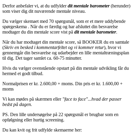
Derfor anbefaler vi, at du udfylder
d
it mentale barometer
(herunder)
som viser dig dit nuværende mentale niveau.
Du vælger skemaet med 70 spørgsmål, som er et mere uddybende
spørgeskema . Når du er færdig og har afsluttet din besvarelse
modtager du din mentale score vist på
dit mentale barometer
.
Når du har modtaget din mentale score, så BOOKER du en samtale
(
Skriv en besked i kommentarfeltet og vi kommer retur
), hvor vi
gennemgår din besvarelse og udarbejder en lille mentaltræningsplan
til dig. Det tager samlet ca. 60-75 minutter.
Hvis du vælger ovenstående opstart på din mentale udvikling får du
hermed et godt tilbud.
Normalprisen er kr. 2.600,00 + moms. Din pris er kr. 1.600,00 +
moms
Vi kan mødes på skærmen eller
"face to face"...hvad der passer
bedst på dagen.
PS. Den lille undersøgelse på 22 spørgsmål er brugbar som en
opfølgning eller hurtig screening.
Du kan kvit og frit udfylde skemaerne her: