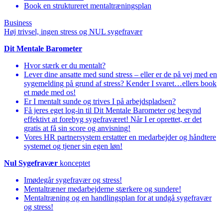
Book en struktureret mentaltræningsplan
Business
Høj trivsel, ingen stress og NUL sygefravær
Dit Mentale Barometer
Hvor stærk er du mentalt?
Lever dine ansatte med sund stress – eller er de på vej med en
sygemelding på grund af stress? Kender I svaret…ellers book
et møde med os!
Er I mentalt sunde og trives I på arbejdspladsen?
Få jeres eget log-in til Dit Mentale Barometer og begynd
effektivt at forebyg sygefraværet! Når I er oprettet, er det
gratis at få sin score og anvisning!
Vores HR partnersystem erstatter en medarbejder og håndtere
systemet og tjener sin egen løn!
Nul Sygefravær
konceptet
Imødegår sygefravær og stress!
Mentaltræner medarbejderne stærkere og sundere!
Mentaltræning og en handlingsplan for at undgå sygefravær
og stress!