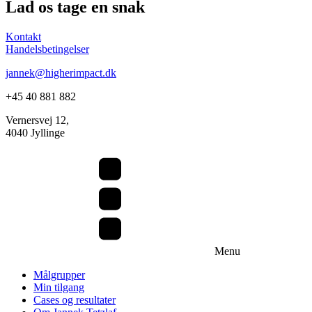
Lad os tage en snak
Kontakt
Handelsbetingelser
jannek@higherimpact.dk
+45 40 881 882
Vernersvej 12,
4040 Jyllinge
Menu
Målgrupper
Min tilgang
Cases og resultater