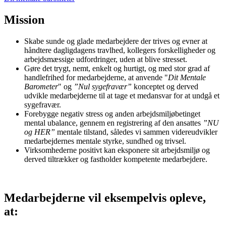
Mission
Skabe sunde og glade medarbejdere der trives og evner at
håndtere dagligdagens travlhed, kollegers forskelligheder og
arbejdsmæssige udfordringer, uden at blive stresset.
Gøre det trygt, nemt, enkelt og hurtigt, og med stor grad af
handlefrihed for medarbejderne, at anvende "
Dit Mentale
Barometer
" og
”Nul sygefravær”
konceptet og derved
udvikle medarbejderne til at tage et medansvar for at undgå et
sygefravær.
Forebygge negativ stress og anden arbejdsmiljøbetinget
mental ubalance, gennem en registrering af den ansattes
”NU
og HER”
mentale tilstand, således vi sammen videreudvikler
medarbejdernes mentale styrke, sundhed og trivsel.
Virksomhederne positivt kan eksponere sit arbejdsmiljø og
derved tiltrækker og fastholder kompetente medarbejdere.
Medarbejderne vil eksempelvis opleve,
at: