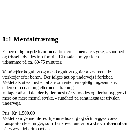
1:1 Mentaltræning
Et personligt møde hvor medarbejderens mentale styrke, - sundhed
og trivsel udvikles trin for trin. Et møde har typisk en
tidsramme på ca. 60-75 minutter.
Vi arbejder kognitivt og metakognitivt og der gives mentale
værktøjer efter behov. Der følges tæt op undervejs i forløbet.
Mødet afsluttes med en aftale om enten en opfølgningssamtale,
enten som coaching ellermentaltræning.
Vi tager afsæt i det der fylder mest når vi mødes og derfra bygger vi
mere og mere mental styrke, - sundhed på samt iagttager trivslen
undervejs.
Pris: Kr. 1.500,00
Mødet kan gennemføres hjemme hos dig og så tillægges vores
transportomkostninger, som beskrevet under
praktisk information
på www.higherimpact.dk