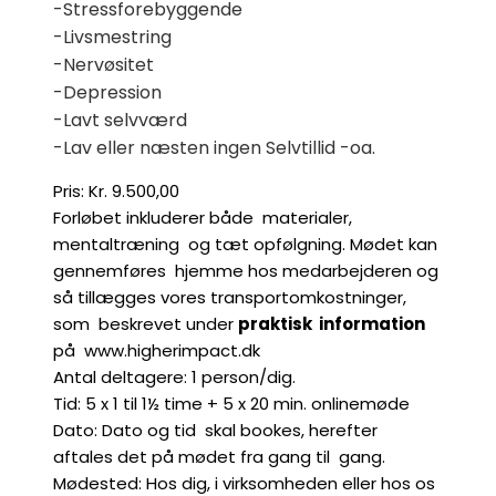
-Stressforebyggende
-Livsmestring
-Nervøsitet
-Depression
-Lavt selvværd
-Lav eller næsten ingen Selvtillid -oa.
Pris: Kr. 9.500,00
Forløbet inkluderer både materialer,
mentaltræning og tæt opfølgning. Mødet kan
gennemføres hjemme hos medarbejderen og
så tillægges vores transportomkostninger,
som beskrevet under
praktisk information
på www.higherimpact.dk
Antal deltagere: 1 person/dig.
Tid: 5 x 1 til 1½ time + 5 x 20 min. onlinemøde
Dato: Dato og tid skal bookes, herefter
aftales det på mødet fra gang til gang.
Mødested: Hos dig, i virksomheden eller hos os