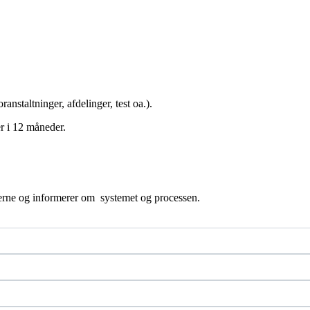
staltninger, afdelinger, test oa.).
er i 12 måneder.
derne og informerer om systemet og processen.