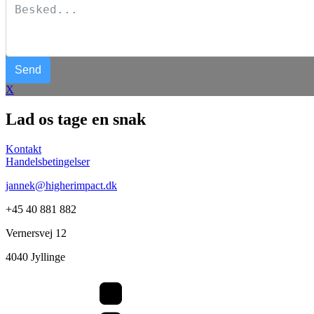
Send
X
Lad os tage en snak
Kontakt
Handelsbetingelser
jannek@higherimpact.dk
+45 40 881 882
Vernersvej 12
4040 Jyllinge